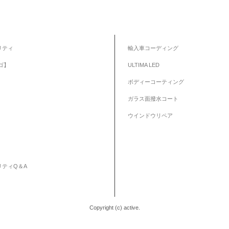
リティ
輸入車コーディング
ゴ】
ULTIMA LED
ボディーコーティング
ガラス面撥水コート
ウインドウリペア
リティQ＆A
Copyright (c) active.