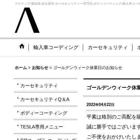
アクティブ,愛知県,名古屋市,カーセキュリティー専門店,ボディコーティング,輸入車コーデ
輸入車コーディング
カーセキュリティ
ホーム
>
お知らせ
>
ゴールデンウィーク休業日のお知らせ
カーセキュリティ
ゴールデンウィーク休
カーセキュリティQ＆A
2022
04
22
年
月
日
ボディーコーティング
平素は格別のご高配を
TESLA専用メニュー
誠に勝手ではございま
ご不便をおかけいたし