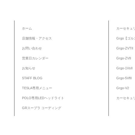
ホーム
カーセキュ
店舗情報・アクセス
Grgo【ゴル
お問い合わせ
Grgo-ZVTII
営業日カレンダー
Grgo-ZVII
お知らせ
Grgo-1VsII
STAFF BLOG
Grgo-5VfII
TESLA専用メニュー
Grgo-V2
POLO専用LEDヘッドライト
カーセキュ
GRスープラ コーディング