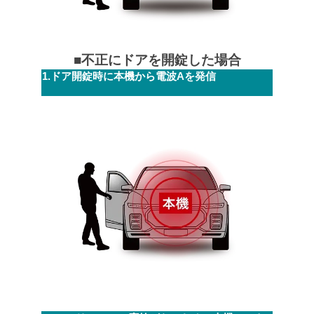
■不正にドアを開錠した場合
1.ドア開錠時に本機から電波Aを発信