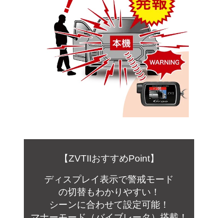
【ZVTIIおすすめPoint】
ディスプレイ表示で
警戒モード
の
切替も
わかりやすい
！
シーンに合わせて設定可能！
マ
ナ
ー
モード（バイブレータ）
搭載！