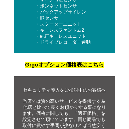
・ボンネットセンサ
・バックアップサイレン
・IRセンサ
・スターターユニット
・キーレスファントム2
・純正キーレスユニット
・ドライブレコーダー連動
Grgoオプション価格表はこちら
セキュリティ導入をご検討中のお客様へ
当店では質の高いサービスを提供する為
他店と
比べて長くお預かりする事になり
ます。価格に関
しても、「適正価格」を
設定させて頂いています
。
同じ商品でも
取付に費やす手間が少なければ当
然
安く