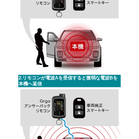
2.リモコンが電波Aを受信すると微弱な電波Bを
本機へ返信