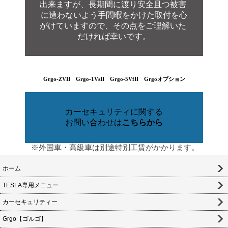
出来ますが、長期間に渡り安全且つ被害
に
遭
わないよう手間暇をかけた取付を心
がけてい
ま
すので、その点をご理解いた
だければ幸いです。
Grgo-ZVII
Grgo-1VsII
Grgo-5VfII
Grgoオプション
カーセキュリティに関する
お問い合わせは
こちらから
※外国車・高級車は別途特別工賃がかかります。
ホーム
TESLA専用メニュー
カーセキュリティー
Grgo【ゴルゴ】