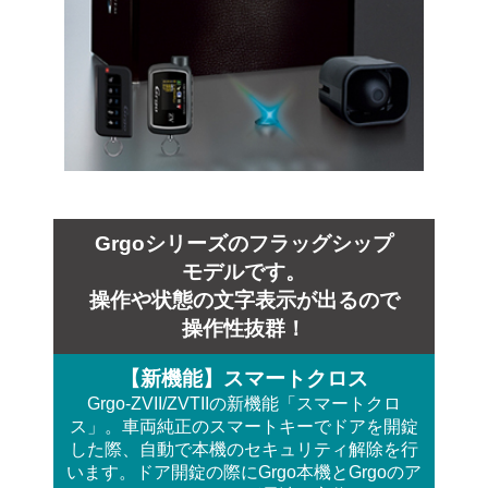
Grgoシリーズ
のフラッグ
シップ
モデルです。
操作や状態の文字表示が出る
ので
操作性抜群！
【新機能】スマートクロス
Grgo-ZVII/ZVTIIの新機能「スマートクロ
ス」。
車両純正のスマートキーでドアを開錠
した際、
自動で本機のセキュリティ解除を行
います。ドア開錠の際にGrgo本機とGrgoのア