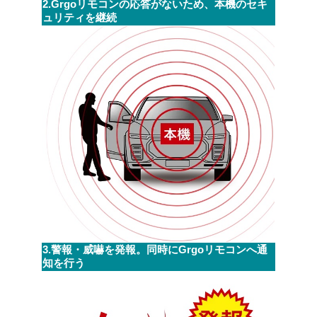
2.Grgoリモコンの応答がないため、本機のセキ
ュリティを継続
3.警報・威嚇を発報。同時にGrgoリモコンへ通
知を行う