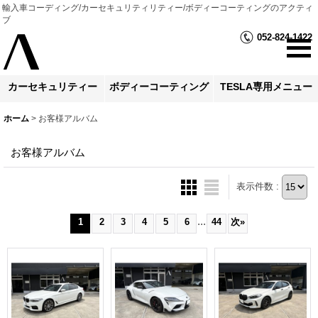
輸入車コーディング/カーセキュリティリティー/ボディーコーティングのアクティ
ブ
052-824-1422
カーセキュリティー
ボディーコーティング
TESLA専用メニュー
ホーム
>
お客様アルバム
お客様アルバム
表示件数 :
...
1
2
3
4
5
6
44
次
»