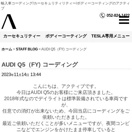
輸入車コーディング/カーセキュリティリティー/ボディーコーティングのアクティ
ブ
052-824-1422
カーセキュリティー
ボディーコーティング
TESLA専用メニュー
ホーム
>
STAFF BLOG
>
AUDI Q5（FY) コーディング
AUDI Q5（FY) コーディング
2023
11
14
13:44
年
月
日
こんにちは、アクティブです。
今日はAUDI Q5のお客様にご来店頂きました。
2018年式なのでデイライトは標準装備されている車両です
が、
任意での消灯が出来ないため、今回当店にコーディングをご
依頼いただきました。
最近ご依頼いただくことが多いメニューですが、夜間コンビ
ニなどでエンジンをかけたまま停車していると