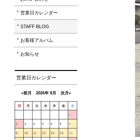
営業日カレンダー
STAFF BLOG
お客様アルバム
お知らせ
営業日カレンダー
«前月
2026年 8月
次月»
日
月
火
水
木
金
土
1
2
3
4
5
6
7
8
9
10
11
12
13
14
15