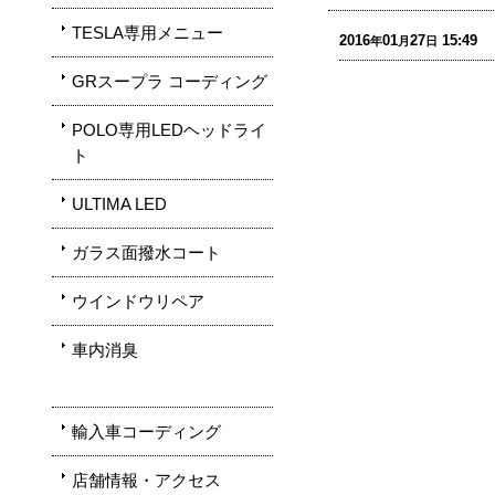
TESLA専用メニュー
2016
01
27
15:49
年
月
日
GRスープラ コーディング
POLO専用LEDヘッドライ
ト
ULTIMA LED
ガラス面撥水コート
ウインドウリペア
車内消臭
輸入車コーディング
店舗情報・アクセス