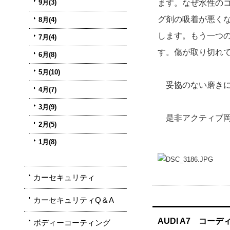
ます。なぜ水性の
9月(3)
グ剤の吸着が悪く
8月(4)
します。もう一つ
7月(4)
す。傷が取り切れ
6月(8)
5月(10)
妥協のない磨きに
4月(7)
3月(9)
是非アクティブ岡崎
2月(5)
1月(8)
カーセキュリティ
カーセキュリティQ＆A
AUDI A7 コ
ボディーコーティング