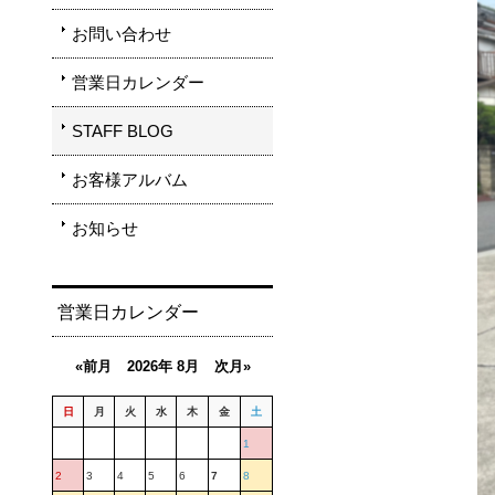
お問い合わせ
営業日カレンダー
STAFF BLOG
お客様アルバム
お知らせ
営業日カレンダー
«前月
2026年 8月
次月»
日
月
火
水
木
金
土
1
2
3
4
5
6
7
8