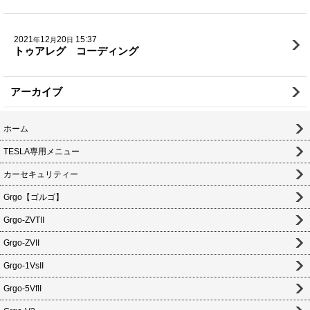
2021
12
20
15:37
年
月
日
トゥアレグ コーディング
アーカイブ
ホーム
TESLA専用メニュー
カーセキュリティー
Grgo【ゴルゴ】
Grgo-ZVTII
Grgo-ZVII
Grgo-1VsII
Grgo-5VfII