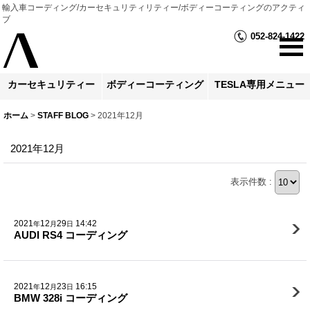
輸入車コーディング/カーセキュリティリティー/ボディーコーティングのアクティ
ブ
052-824-1422
カーセキュリティー
ボディーコーティング
TESLA専用メニュー
ホーム
>
STAFF BLOG
>
2021年12月
2021年12月
表示件数 :
2021
12
29
14:42
年
月
日
AUDI RS4 コーディング
2021
12
23
16:15
年
月
日
BMW 328i コーディング