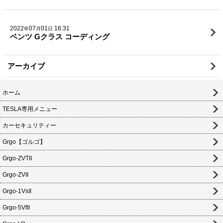
2022
07
01
16:31
年
月
日
ベンツ Gクラス コーディング
アーカイブ
ホーム
TESLA専用メニュー
カーセキュリティー
Grgo【ゴルゴ】
Grgo-ZVTII
Grgo-ZVII
Grgo-1VsII
Grgo-5VfII